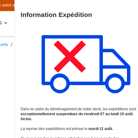
uellement suspendues
Reprise prévue le mardi 1
Site Search
S
SOLUTIONS & SERVICES
ports
/
Supports de fixation