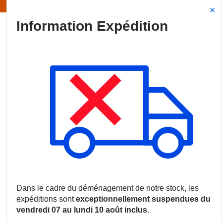
Information | Les expéditions sont actuellement suspendues
Site Search
{0
menu
Accueil
/
Nos Agences
Nos Agences