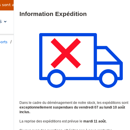
ellement suspendues
Reprise prévue le mardi 11
Site Search
S
SOLUTIONS & SERVICES
ports
/
Supports de fixation