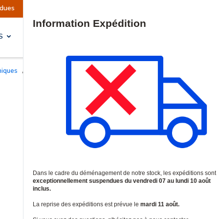
ise prévue le mardi 11 août.
Information | Les
Site Search
S
SOLUTIONS & SERVICES
niques
/
Boutons panique