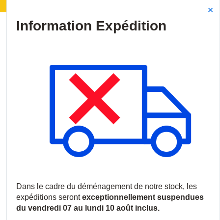
agement de notre stock :
Les expéditions seront sus
Site Search
{0
menu
Accueil
/
Produits
/
Smart Home
/
Serrures connectées