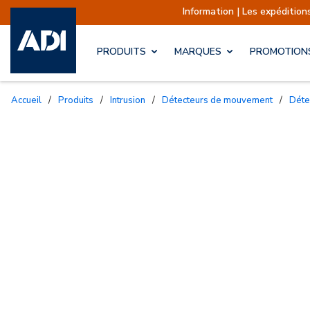
Information | Les expéditions sont a
PRODUITS
MARQUES
PROMOTION
Accueil
/
Produits
/
Intrusion
/
Détecteurs de mouvement
/
Dét