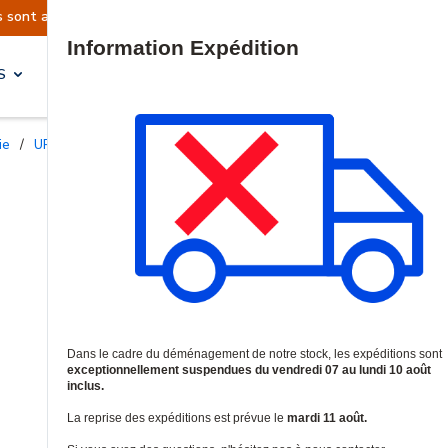
 sont actuellement suspendues
Reprise prévue l
Site Search
S
SOLUTIONS & SERVICES
ie
/
UPS