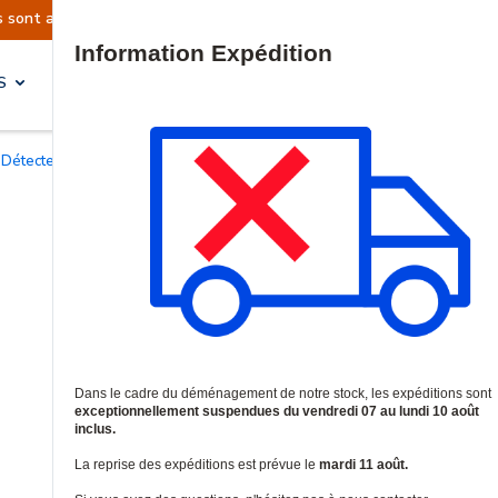
ns sont actuellement suspendues
Reprise prévu
Site Search
S
SOLUTIONS & SERVICES
Détecteurs de fumée