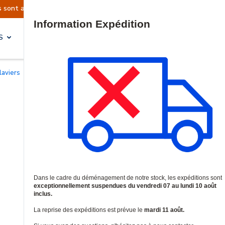
ns sont actuellement suspendues
Reprise prévu
Site Search
S
SOLUTIONS & SERVICES
Claviers