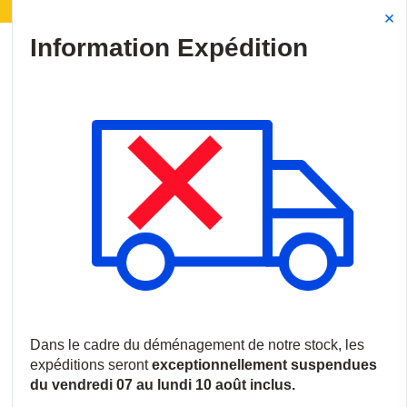
agement de notre stock :
Les expéditions seront sus
Site Search
{0
menu
Accueil
/
Produits
/
Communications
/
Interphones et Portiers
/