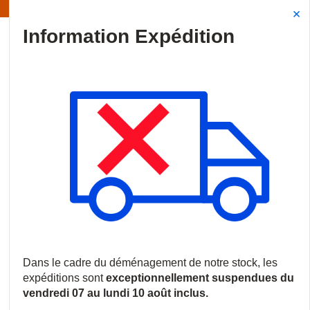
Information | Les expéditions sont actuellement suspendues
Site Search
{0
menu
Accueil
/
Produits
/
Vidéosurveillance
/
Moniteurs vidéo