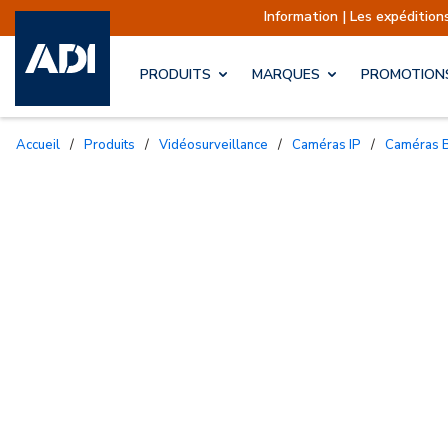
Information | Les expéditions sont actue
PRODUITS
MARQUES
PROMOTION
Accueil
/
Produits
/
Vidéosurveillance
/
Caméras IP
/
Caméras B