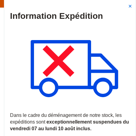
Information | Les expéditions sont actuellement suspendues
Site Search
{0
menu
Accueil
/
Marques
/
Bosch
Bosch