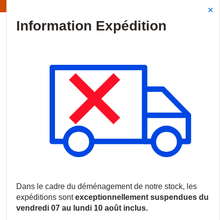
Information | Les expéditions sont actuellement suspendues
Site Search
{0
menu
Accueil
/
Marques
/
Araknis Networks
Araknis Networks