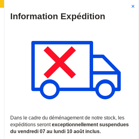
Information | Déménagement de notre stock :
Site Search
{0
menu
Accueil
/
Catalog
/
Pages Web
/
Solutions1
Solutions1
Content!